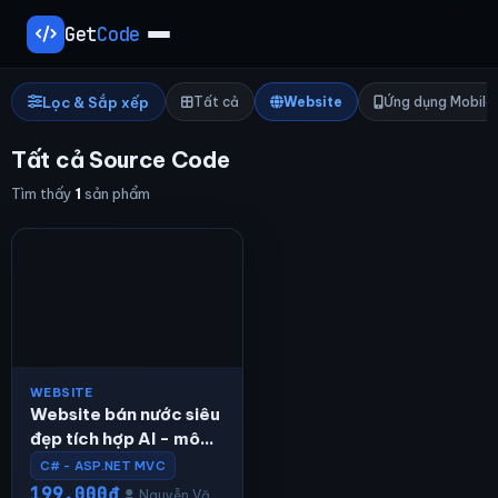
Get
Code
Lọc & Sắp xếp
Tất cả
Website
Ứng dụng Mobile
Tất cả Source Code
Tìm thấy
1
sản phẩm
WEBSITE
Website bán nước siêu
đẹp tích hợp AI - mô
hình MVC - C#
C# - ASP.NET MVC
199.000đ
Nguyễn Văn A