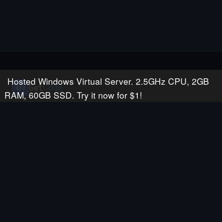
Hosted Windows Virtual Server. 2.5GHz CPU, 2GB
Get
Code
RAM, 60GB SSD. Try it now for $1!
Chợ mua bán source code uy tín Việt Nam. Hàng nghìn dự án đã
Web hosting by Somee.com
được kiểm duyệt chất lượng, sẵn sàng cho bạn khám phá.
Bộ lọc
TỪ KHÓA
KHÁM PHÁ
Trang chủ
DANH MỤC
Tất cả source code
Website
Mobile App